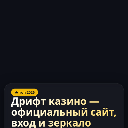
🔥 топ 2026
Дрифт казино —
официальный сайт,
вход и зеркало