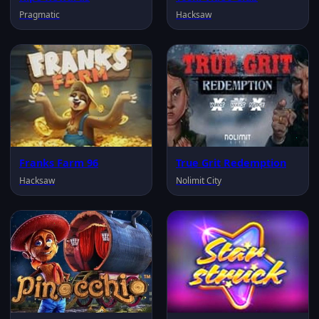
Pragmatic
Hacksaw
Franks Farm 96
True Grit Redemption
Hacksaw
Nolimit City