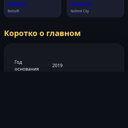
Pinocchio
Starstruck
Betsoft
Nolimit City
Коротко о главном
Год
2019
основания
Лицензия
Curacao 8048/JAZ
Мин.
500 ₽
депозит
Pragmatic, Hacksaw,
Провайдеры
Nolimit, Betsoft