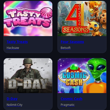
Tasty Treats
Four Seasons
Hacksaw
Betsoft
D-Day
Cosmic Cash
Nolimit City
Pragmatic